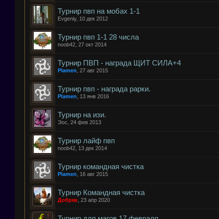
Турнир пвп на мобах 1-1
Evgeniy
,
10 дек 2012
Турнир пвп 1-1 28 числа
noob42
,
27 окт 2014
Турнир ПВП - награда ЩИТ СИЛА+4
Plamen
,
27 авг 2015
Турнир пвп - награда рарки.
Plamen
,
13 янв 2016
Турнир на изи.
Эос
,
24 фев 2013
Турнир лайф пвп
noob42
,
13 дек 2014
Турнир командная чистка
Plamen
,
16 авг 2015
Турнир Командная чистка
Добряк
,
23 апр 2020
Турнир для магов 17 февраля