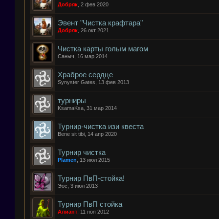
Добряк
,
2 фев 2020
Эвент "Чистка крафтара"
Добряк
,
26 окт 2021
Чистка карты голым магом
Саныч
,
16 мар 2014
Храброе сердце
Synyster Gates
,
13 фев 2013
турниры
KsamaKsa
,
31 мар 2014
Турнир-чистка изи квеста
Bene sit tibi
,
14 апр 2020
Турнир чистка
Plamen
,
13 июл 2015
Турнир ПвП-стойка!
Эос
,
3 июл 2013
Турнир ПвП стойка
Алиант
,
11 ноя 2012