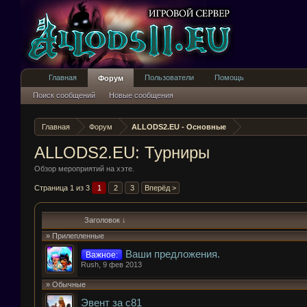
Главная
Пользователи
Помощь
Форум
Поиск сообщений
Новые сообщения
Главная
Форум
ALLODS2.EU - Основные
ALLODS2.EU: Турниры
Обзор мероприятий на хэте.
Страница 1 из 3
1
2
3
Вперёд >
Заголовок ↓
» Прилепленные
Ваши предложения.
Важное:
Rush
,
9 фев 2013
» Обычные
Эвент за с81