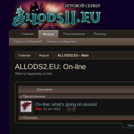
Главная
Пользователи
Помощь
Форум
Поиск сообщений
Новые сообщения
Главная
Форум
ALLODS2.EU - Main
ALLODS2.EU: On-line
What is happening on-line
Заголовок
» Прилепленные
On-line: what's going on around
Neo
,
21 окт 2012
...
2
3
» Обычные
Нас