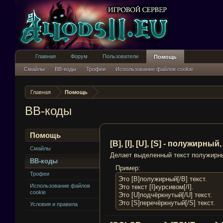
Главная
Форум
Пользователи
Помощь
Смайлы
BB-коды
Трофеи
Использование файлов cookie
Главная
Помощь
BB-коды
Помощь
[B], [I], [U], [S] - полужир
Смайлы
Делает выделенный текст полужирн
BB-коды
Пример:
Трофеи
Это [B]полужирный[/B] текст.
Использование файлов
Это текст [I]курсивом[/I].
cookie
Это [U]подчёркнутый[/U] текст.
Это [S]перечёркнутый[/S] текст.
Условия и правила