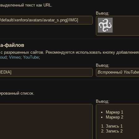
 выделенный текст как URL.
Вывод:
s/default/xenforo/avatars/avatar_s.png[/IMG]
диа-файлов
с разрешенных сайтов. Рекомендуется использовать кнопку добавления
oud
;
Vimeo
;
YouTube
;
Вывод:
MEDIA]
Встроенный YouTube 
ированный список.
Вывод:
Маркер 1
Маркер 2
Запись 1
Запись 2