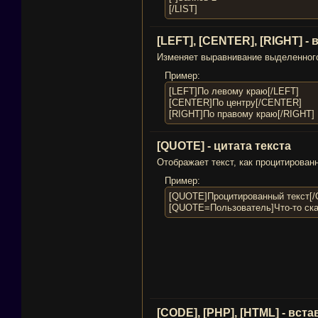
[/LIST]
[LEFT], [CENTER], [RIGHT] -
Изменяет выравнивание выделенного
Пример:
[LEFT]По левому краю[/LEFT]
[CENTER]По центру[/CENTER]
[RIGHT]По правому краю[/RIGHT]
[QUOTE] - цитата текста
Отображает текст, как процитированн
Пример:
[QUOTE]Процитированный текст[
[QUOTE=Пользователь]Что-то ск
[CODE], [PHP], [HTML] - вст