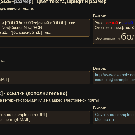
 [SIZE=
размер
] - цвет текста, шрифт и размер
деленного текста.
Вывод:
 и [COLOR=#0000cc]синий[/COLOR] текст.
Это
красный
и
синий
т
 New]Courier New[/FONT].
Это текст шрифтом
C
SIZE=7]большой[/SIZE] текст.
бо
Это
и
маленький
та.
Вывод:
]
http://www.example.c
MAIL]
example@example.c
с
] - ссылки (дополнительно)
 интернет-страницу или на адрес электронной почты.
Вывод:
лка на example.com[/URL]
Ссылка на example.c
оя почта[/EMAIL]
Моя почта