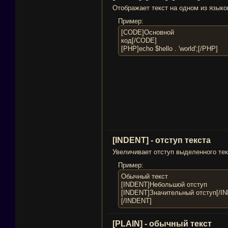
Отображает текст на одном из языко
Пример:
[CODE]Основной
код[/CODE]
[PHP]echo $hello . 'world';[/PHP]
[INDENT] - отступ текста
Увеличивает отступ выделенного тек
Пример:
Обычный текст
[INDENT]Небольшой отступ
[INDENT]Значительный отступ[/I
[/INDENT]
[PLAIN] - обычный текст