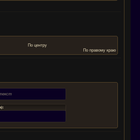
По центру
По правому краю
 текст
а):