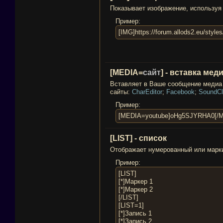
Показывает изображение, используя
Пример:
[IMG]https://forum.allods2.eu/style
[MEDIA=
сайт
] - вставка ме
Вставляет в Ваше сообщение медиа 
сайты:
CharEditor
;
Facebook
;
SoundCl
Пример:
[MEDIA=youtube]oHg5SJYRHA0[/
[LIST] - список
Отображает нумерованный или марк
Пример:
[LIST]
[*]Маркер 1
[*]Маркер 2
[/LIST]
[LIST=1]
[*]Запись 1
[*]Запись 2