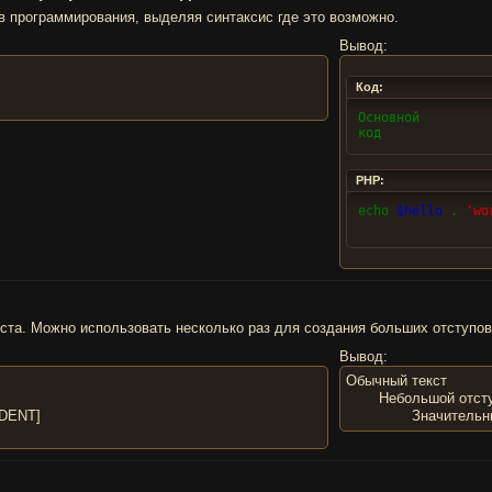
в программирования, выделяя синтаксис где это возможно.
Вывод:
Код:
Основной

код
PHP:
echo
$hello
.
'wo
ста. Можно использовать несколько раз для создания больших отступов
Вывод:
Обычный текст
Небольшой отст
NDENT]
Значительн