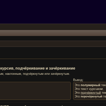
ный, курсив, подчёркивание и зачёркивание
ым, наклонным, подчёркнутым или зачёркнутым.
Вывод:
Это
полужирный
тек
Это текст
курсивом
.
Это
подчёркнутый
тек
Это
перечёркнутый
те