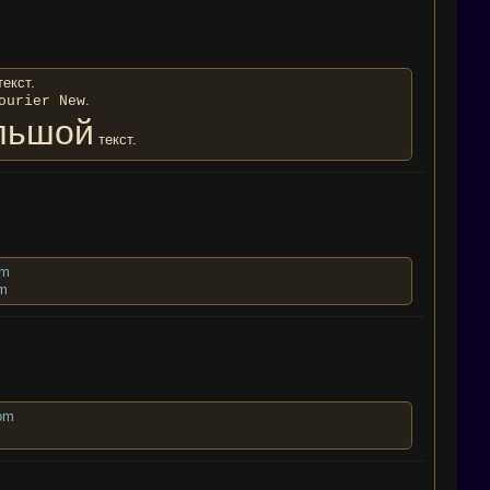
екст.
.
ourier New
льшой
текст.
om
om
om