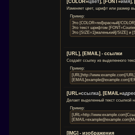
[COLOR=
цвет
], [FONT=
имя
],
Изменяет цвет, шрифт или размер вы
Пример:
Это [COLOR=red]красный[/COLOR]
Это текст шрифтом [FONT=Courier
Это [SIZE=1]маленький[/SIZE] и [
[URL], [EMAIL] - ссылки
Создаёт ссылку из выделенного текс
Пример:
[URL]http://www.example.com[/URL
[EMAIL]
example@example.com
[/E
[URL=
ссылка
], [EMAIL=
адре
Делает выделенный текст ссылкой на
Пример:
[URL=http://www.example.com]Ссы
[
EMAIL=example@example.com
]М
[IMG] - изображения