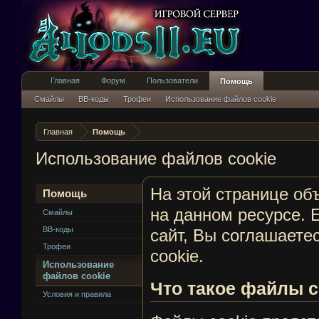
Главная
Форум
Пользователи
Помощь
Смайлы
BB-коды
Трофеи
Использование файлов cookie
Главная
Помощь
Использование файлов cookie
На этой странице об
Помощь
на данном ресурсе. 
Смайлы
BB-коды
сайт, Вы соглашаете
Трофеи
cookie.
Использование
файлов cookie
Что такое файлы c
Условия и правила