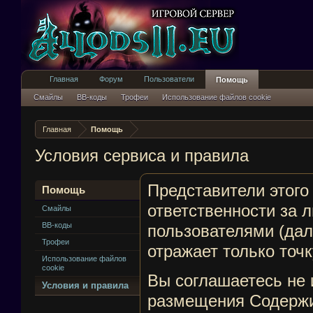
Главная
Форум
Пользователи
Помощь
Смайлы
BB-коды
Трофеи
Использование файлов cookie
Главная
Помощь
Условия сервиса и правила
Представители этого 
Помощь
ответственности за 
Смайлы
BB-коды
пользователями (да
Трофеи
отражает только точк
Использование файлов
cookie
Вы соглашаетесь не 
Условия и правила
размещения Содержим