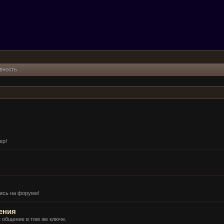
вность
ер!
ись на форуме!
ения
 общение в том же ключе.