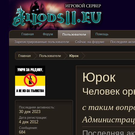
Главная
Форум
Помощь
Пользователи
Зарегистрированные пользователи
Сейчас на форуме
Последняя акти
Главная
Пользователи
Юрок
Юрок
Человек ор
с таким вопр
Последняя активность:
30 дек 2023
Администраци
Дата регистрации:
4 дек 2012
Сообщения:
Последняя ак
684