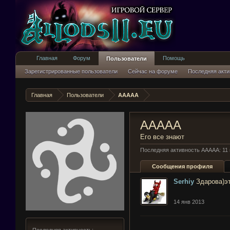
Главная
Форум
Помощь
Пользователи
Зарегистрированные пользователи
Сейчас на форуме
Последняя акти
Главная
Пользователи
AAAAA
AAAAA
Его все знают
Последняя активность AAAAA:
11
Сообщения профиля
Serhiy
Здарова)эт
14 янв 2013