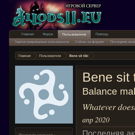
Главная
Форум
Помощь
Пользователи
Зарегистрированные пользователи
Сейчас на форуме
Последняя акти
Главная
Пользователи
Bene sit tibi
Bene sit t
Balance mak
Whatever doesn
апр 2020
Последняя акт