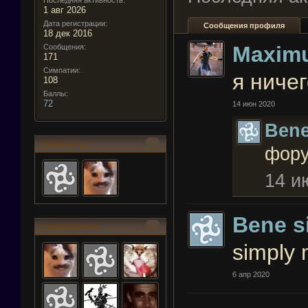
Последняя активность:
1 авг 2026
Дата регистрации:
Сообщения профиля
18 дек 2016
Maxim
Сообщения:
171
Симпатии:
я ничег
108
Баллы:
72
14 июн 2020
Bene 
Подписан на
2
фору
14 и
Bene si
Подписавшиеся
6
simply 
6 апр 2020