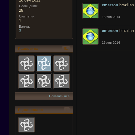
18 сен 2012
emerson
brazilian
Сообщения:
29
Симпатии:
15 янв 2014
1
Баллы:
emerson
brazilian
3
15 янв 2014
Подписан на
51
Показать все
Подписавшиеся
1