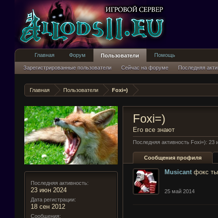
Главная
Форум
Помощь
Пользователи
Зарегистрированные пользователи
Сейчас на форуме
Последняя акти
Главная
Пользователи
Foxi=)
Foxi=)
Его все знают
Последняя активность Foxi=):
23 
Сообщения профиля
Musicant
фокс ты
Последняя активность:
23 июн 2024
25 май 2014
Дата регистрации:
18 сен 2012
Сообщения: