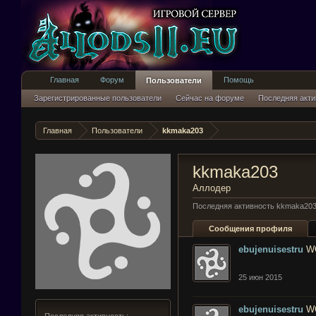
Главная
Форум
Помощь
Пользователи
Зарегистрированные пользователи
Сейчас на форуме
Последняя акти
Главная
Пользователи
kkmaka203
kkmaka203
Аллодер
Последняя активность kkmaka203
Сообщения профиля
ebujenuisestru
W
25 июн 2015
ebujenuisestru
W