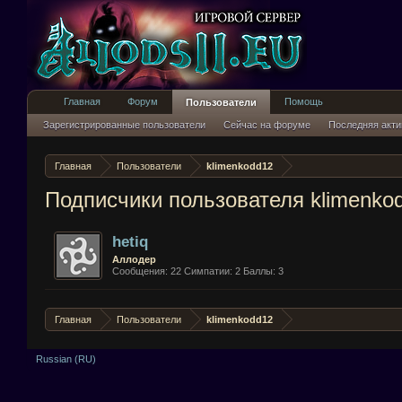
Главная
Форум
Помощь
Пользователи
Зарегистрированные пользователи
Сейчас на форуме
Последняя акти
Главная
Пользователи
klimenkodd12
Подписчики пользователя klimenko
hetiq
Аллодер
Сообщения:
22
Симпатии:
2
Баллы:
3
Главная
Пользователи
klimenkodd12
Russian (RU)