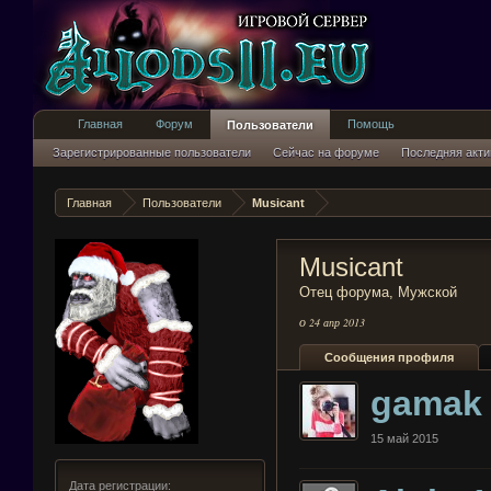
Главная
Форум
Помощь
Пользователи
Зарегистрированные пользователи
Сейчас на форуме
Последняя акти
Главная
Пользователи
Musicant
Musicant
Отец форума
, Мужской
о
24 апр 2013
Сообщения профиля
gamak
15 май 2015
Дата регистрации: