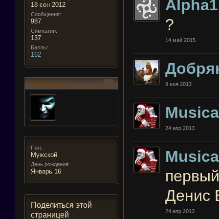
Alpha1
18 сен 2012
Сообщения:
?
987
Симпатии:
137
14 май 2015
Баллы:
162
Добря
Подписавшиеся
1
9 ноя 2013
Musica
24 апр 2013
Пол:
Musica
Мужской
День рождения:
первый 
Январь 16
Денис 
Поделиться этой
24 апр 2013
страницей