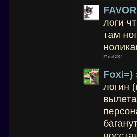
FAVOR
логи ч
там но
нолика
27 май 2014
Foxi=)
логин 
вылета
персон
багану
восста