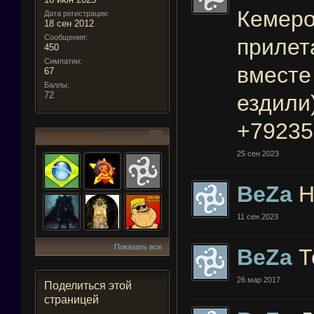
Кемеро
Дата регистрации:
18 сен 2012
Сообщения:
прилет
450
Симпатии:
вместе
67
Баллы:
72
ездили
+79235
Подписавшиеся
7
25 сен 2023
BeZa
Н
11 сен 2023
Показать все
BeZa
Т
26 мар 2017
Поделиться этой
страницей