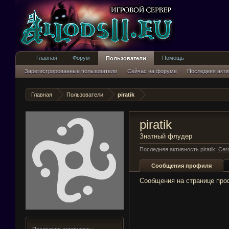
Главная
Форум
Помощь
Пользователи
Зарегистрированные пользователи
Сейчас на форуме
Последняя акти
Главная
Пользователи
piratik
piratik
Знатный флудер
Последняя активность piratik:
Сего
Сообщения профиля
Сообщения на странице проф