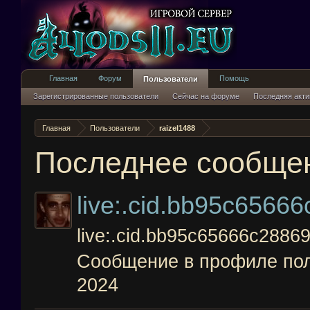
Главная
Форум
Помощь
Пользователи
Зарегистрированные пользователи
Сейчас на форуме
Последняя акти
Главная
Пользователи
raizel1488
Последнее сообщени
live:.cid.bb95c6566
live:.cid.bb95c65666c2886
Сообщение в профиле по
2024