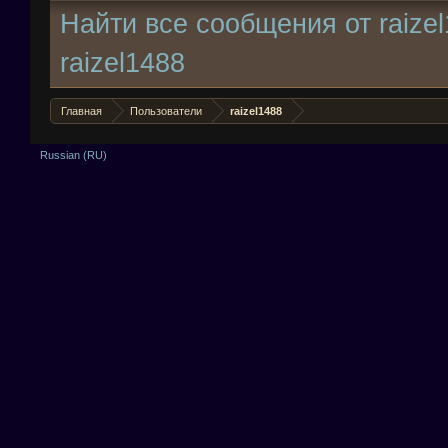
Найти все сообщения от raize
raizel1488
Главная
Пользователи
raizel1488
Russian (RU)