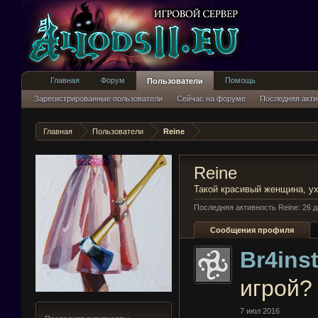
Главная
Форум
Помощь
Пользователи
Зарегистрированные пользователи
Сейчас на форуме
Последняя акти
Главная
Пользователи
Reine
Reine
Такой красивый женщина, ух
Последняя активность Reine:
26 д
Сообщения профиля
Br4ins
игрой?
7 июл 2016