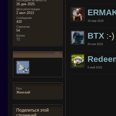
Последняя активность:
26 дек 2025
Дата регистрации:
ERMA
2 июл 2013
Сообщения:
16 мар 2016
420
Симпатии:
54
BTX
:-)
Баллы:
72
20 ноя 2015
Подписавшиеся
1
Redee
5 май 2015
Пол:
Женский
Поделиться этой
страницей