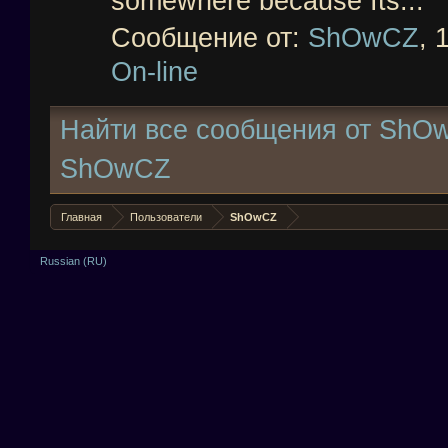
somewhere because Its...
Сообщение от:
ShOwCZ
,
On-line
Найти все сообщения от ShO
ShOwCZ
Главная
Пользователи
ShOwCZ
Russian (RU)