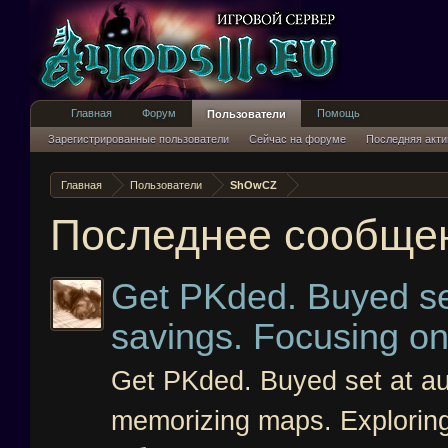
Главная
Форум
Помощь
Пользователи
Зарегистрированные пользователи
Сейчас на форуме
Последняя акти
Главная
Пользователи
ShOwCZ
Последнее сообще
Get PKded. Buyed set
savings. Focusing o
Get PKded. Buyed set at auc
memorizing maps. Explorin