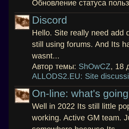
Обновление статуса поль
Discord
Hello. Site really need add 
still using forums. And Its ha
wasnt...
Автор темы:
ShOwCZ
,
18 
ALLODS2.EU: Site discuss
On-line: what's goin
Well in 2022 Its still little 
working. Active GM team. J