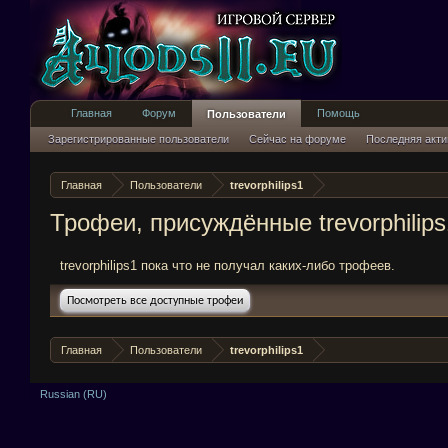
Главная
Форум
Помощь
Пользователи
Зарегистрированные пользователи
Сейчас на форуме
Последняя акти
Главная
Пользователи
trevorphilips1
Трофеи, присуждённые trevorphilips
trevorphilips1 пока что не получал каких-либо трофеев.
Посмотреть все доступные трофеи
Главная
Пользователи
trevorphilips1
Russian (RU)