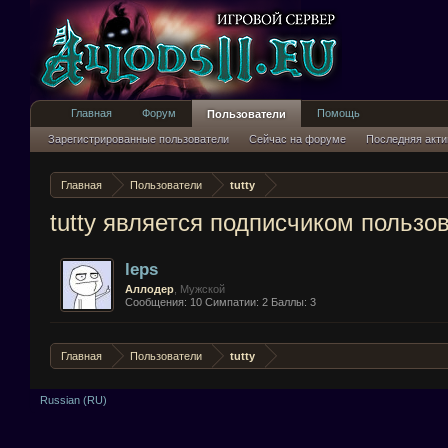
Главная
Форум
Помощь
Пользователи
Зарегистрированные пользователи
Сейчас на форуме
Последняя акти
Главная
Пользователи
tutty
tutty является подписчиком пользо
leps
Аллодер
, Мужской
Сообщения:
10
Симпатии:
2
Баллы:
3
Главная
Пользователи
tutty
Russian (RU)