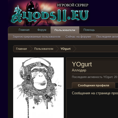
Главная
Форум
Помощь
Пользователи
Зарегистрированные пользователи
Сейчас на форуме
Последняя акти
Главная
Пользователи
YOgurt
YOgurt
Аллодер
Последняя активность YOgurt:
20
Сообщения профиля
Сообщения на странице проф