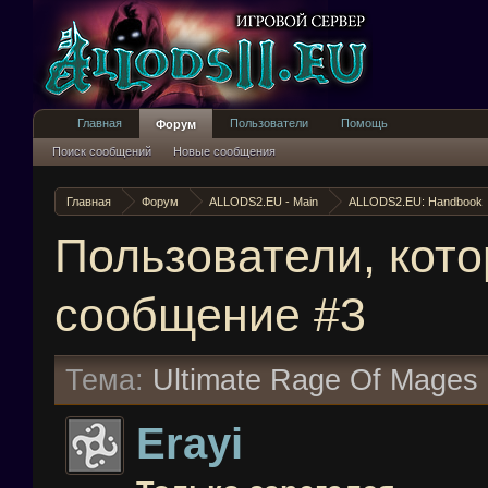
Главная
Пользователи
Помощь
Форум
Поиск сообщений
Новые сообщения
Главная
Форум
ALLODS2.EU - Main
ALLODS2.EU: Handbook
Пользователи, кот
сообщение #3
Тема:
Ultimate Rage Of Mages 
Erayi