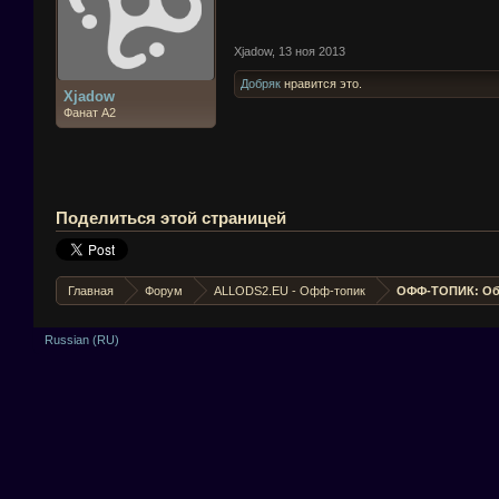
Xjadow
,
13 ноя 2013
Добряк
нравится это.
Xjadow
Фанат А2
Поделиться этой страницей
Главная
Форум
ALLODS2.EU - Офф-топик
ОФФ-ТОПИК: Об
Russian (RU)