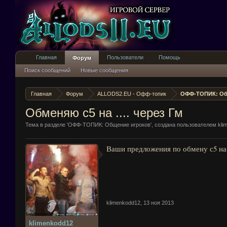
Главная
Пользователи
Помощь
Форум
Поиск сообщений
Новые сообщения
Главная
Форум
ALLODS2.EU - Офф-топик
ОФФ-ТОПИК: Об
Обменяю с5 на .... через Гм
Тема в разделе '
ОФФ-ТОПИК: Общение игроков
', создана пользователем
kli
Ваши предложения по обмену с5 на.
klimenkodd12
,
13 ноя 2013
klimenkodd12