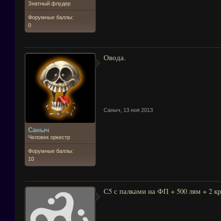
Знатный флудер
Форумные баллы:
0
Овода.
Саныч
,
13 ноя 2013
Саныч
Человек оркестр
Форумные баллы:
10
С5 с палками на ФП + 500 лям + 2 к