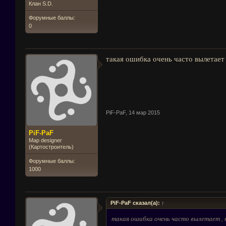
Клан S.D.
Форумные баллы:
0
такая ошибка очень часто вылетает ,
PiF-PaF
,
14 мар 2015
PiF-PaF
Map designer
(Картостроитель)
Форумные баллы:
1000
PiF-PaF сказал(а):
↑
такая ошибка очень часто вылетает , к