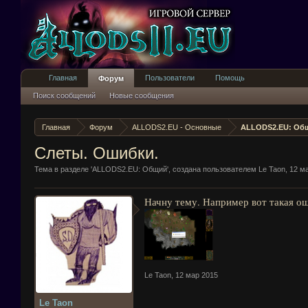
Главная
Пользователи
Помощь
Форум
Поиск сообщений
Новые сообщения
Главная
Форум
ALLODS2.EU - Основные
ALLODS2.EU: Об
Слеты. Ошибки.
Тема в разделе '
ALLODS2.EU: Общий
', создана пользователем
Le Taon
,
12 м
Начну тему. Например вот такая ош
Le Taon
,
12 мар 2015
Le Taon