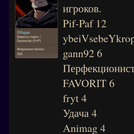
игроков.
Pif-Paf 12
Общак
ybeiVsebeYkrop
Balance maker /
Балансёр (PvP)
gann92 6
Форумные баллы:
300
Перфекционист
FAVORIT 6
fryt 4
Удача 4
Animag 4