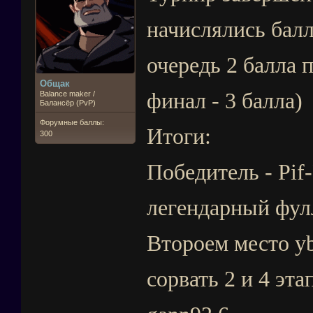
начислялись балл
очередь 2 балла п
Общак
финал - 3 балла)
Balance maker /
Балансёр (PvP)
Форумные баллы:
Итоги:
300
Победитель - Pif-
легендарный фул
Второем место yb
сорвать 2 и 4 эта