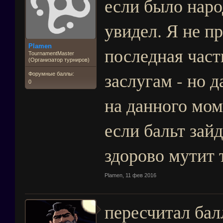
если было наро
увидел. Я не п
Plamen
последная част
TournamentMaster
(Организатор турниров)
заслугам - но 
Форумные баллы:
0
на данного мом
если бальт зай
здорово мутит 
Plamen
,
11 фев 2016
пересчитал бал