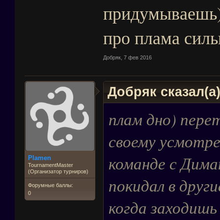
придумываешь)
про плама силь
Добряк
,
7 фев 2016
Добряк сказал(а
плам дно) пере
своему усмотре
команде с Диман
Plamen
TournamentMaster
(Организатор турниров)
покидал в други
Форумные баллы:
0
когда заходишь