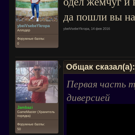
одел жемчуг и 
да пошли вы на
ybeiVsebeYkropa
ybeiVsebeYkropa
,
14 фев 2016
Аллодер
Форумные баллы:
0
Общак сказал(а)
Первая часть т
диверсией
Jambazi
GameMaster (Хранитель
порядка)
Форумные баллы:
50