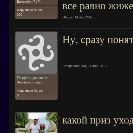
все равно жиже
Балансёр (PvP)
Форумные баллы:
300
Общак
,
14 фев 2016
Ну, сразу поня
Перфекционист
,
14 фев 2016
Перфекционист
Знатный флудер
Форумные баллы:
0
какой приз ухо