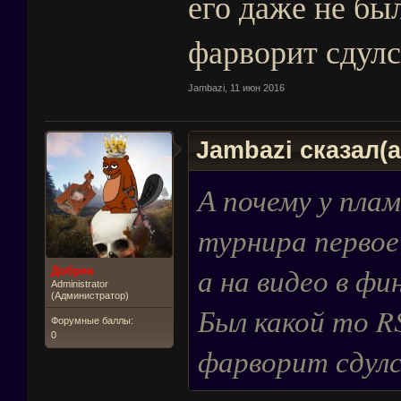
его даже не бы
фарворит сдулс
Jambazi
,
11 июн 2016
Jambazi сказал(а
А почему у пла
турнира первое
а на видео в фи
Добряк
Administrator
(Администратор)
Был какой то RS
Форумные баллы:
0
фарворит сдулс