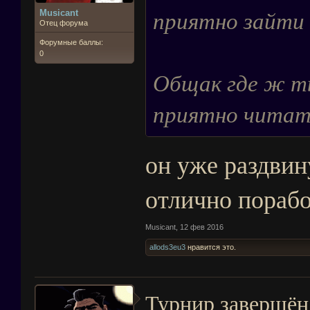
приятно зайти 
Musicant
Отец форума
Форумные баллы:
0
Общак где ж т
приятно читать
он уже раздвин
отлично порабо
Musicant
,
12 фев 2016
allods3eu3
нравится это.
Турнир завершён.