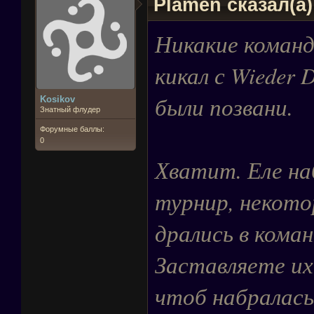
Plamen сказал(а
Никакие команд
кикал с Wieder 
были позвани.
Kosikov
Знатный флудер
Форумные баллы:
0
Хватит. Еле наб
турнир, некотор
дрались в кома
Заставляете их
чтоб набралась