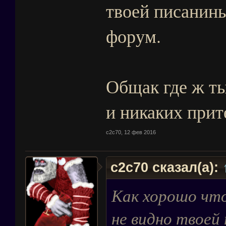
твоей писанины
форум.
Общак где ж ты
и никаких прит
c2c70
,
12 фев 2016
c2c70 сказал(а):
Как хорошо что
не видно твоей