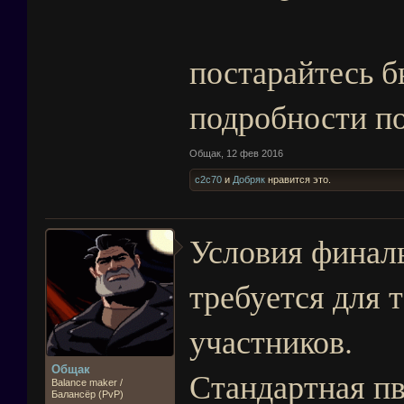
постарайтесь б
подробности по
Общак
,
12 фев 2016
c2c70
и
Добряк
нравится это.
Условия финаль
требуется для 
участников.
Общак
Стандартная пв
Balance maker /
Балансёр (PvP)