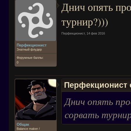
Днич опять про
турнир?)))
Перфекционист
,
14 фев 2016
Перфекционист
Знатный флудер
Форумные баллы:
0
Перфекционист с
Днич опять про
сорвать турнир
Общак
Balance maker /