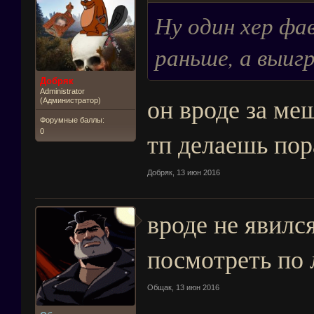
Ну один хер фа
раньше, а выигр
Добряк
Administrator
он вроде за меш
(Администратор)
Форумные баллы:
тп делаешь по
0
Добряк
,
13 июн 2016
вроде не явилс
посмотреть по 
Общак
,
13 июн 2016