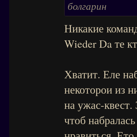
болгарин
Никакие команд
Wieder Da те к
Хватит. Еле на
некоторои из н
на ужас-квест. 
чтоб набралась
нравиться. Ето 