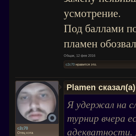
усмотрение.
Под баллами по
пламен обозвал
Общак
,
12 фев 2016
c2c70
нравится это.
Plamen сказал(а
Я удержал на с
турнир вчера е
адекватности. 
c2c70
Отец хэта