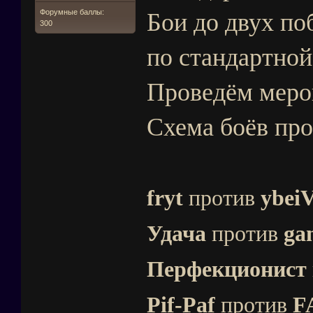
Бои до двух по
Форумные баллы:
300
по стандартной
Проведём меро
Схема боёв пр
fryt
против
ybei
Удача
против
ga
Перфекционист
Pif-Paf
против
F