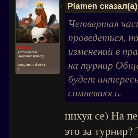
Plamen сказал(а
Четвертая час
проведеться, н
изменений в пр
Добряк
Administrator
(Администратор)
на турнир Обща
Форумные баллы:
0
будет интересне
сомневаюсь.
нихуя се) На п
это за турнир?