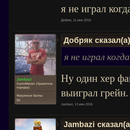
я не играл когд
Добряк
,
11 июн 2016
Добряк сказал(а
я не играл когд
Ну один хер фа
Jambazi
GameMaster (Хранитель
выиграл грейн.
порядка)
Форумные баллы:
50
Jambazi
,
13 июн 2016
Jambazi сказал(а