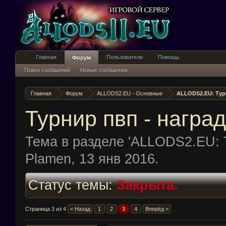
Главная
Пользователи
Помощь
Форум
Поиск сообщений
Новые сообщения
Главная
Форум
ALLODS2.EU - Основные
ALLODS2.EU: Ту
Турнир пвп - наград
Тема в разделе '
ALLODS2.EU: 
Plamen
,
13 янв 2016
.
Статус темы:
Закрыта.
Страница 3 из 4
< Назад
1
2
3
4
Вперёд >