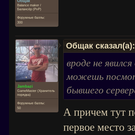
Общак
Balance maker /
Балансёр (PvP)
Форумные баллы:
300
Общак сказал(а)
вроде не явился
можешь посмот
бывшего сервер
Jambazi
GameMaster (Хранитель
порядка)
Форумные баллы:
А причем тут п
50
первое место за