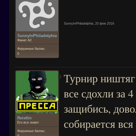
SunnyInPhiladelphia
,
20 фев 2016
SunnyInPhiladelphia
Фанат А2
Форумные баллы:
0
Турнир ништяг
все сдохли за 4
защибись, дово
Reistlin
собирается вся
Его все знают
Форумные баллы:
0