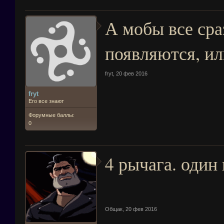
А мобы все сра
появляются, ил
fryt
,
20 фев 2016
fryt
Его все знают
Форумные баллы:
0
4 рычага. один 
Общак
,
20 фев 2016