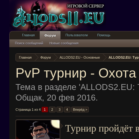
Главная
Пользователи
Помощь
Форум
Поиск сообщений
Новые сообщения
Главная
Форум
ALLODS2.EU - Основные
ALLODS2.EU: Ту
PvP турнир - Охота
Тема в разделе '
ALLODS2.EU: 
Общак
,
20 фев 2016
.
Страница 1 из 4
1
2
3
4
Вперёд >
Турнир пройдёт в