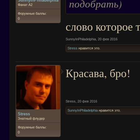
подобрать)
SunnyInPhiladelphia
Фанат А2
Форумные баллы:
0
слово которое 
SunnyInPhiladelphia
,
20 фев 2016
Stress
нравится это.
Красава, бро!
Stress
,
20 фев 2016
SunnyInPhiladelphia
нравится это.
Stress
Знатный флудер
Форумные баллы:
0