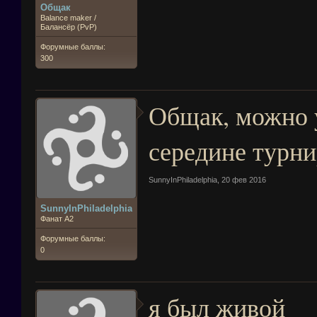
Общак
Balance maker /
Балансёр (PvP)
Форумные баллы:
300
Общак, можно у
середине турни
SunnyInPhiladelphia
,
20 фев 2016
SunnyInPhiladelphia
Фанат А2
Форумные баллы:
0
я был живой