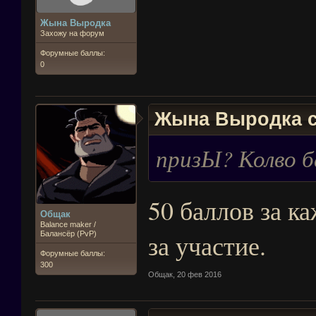
Жына Выродка
Захожу на форум
Форумные баллы:
0
Жына Выродка с
призЫ? Колво б
50 баллов за к
Общак
Balance maker /
за участие.
Балансёр (PvP)
Форумные баллы:
300
Общак
,
20 фев 2016