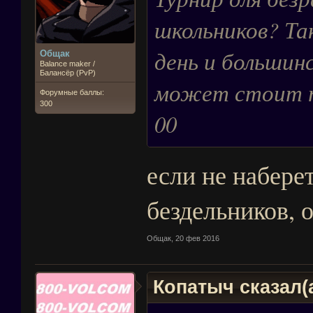
школьников? Та
день и большин
Общак
Balance maker /
Балансёр (PvP)
может стоит п
Форумные баллы:
300
00
если не набере
бездельников, 
Общак
,
20 фев 2016
Копатыч сказал(