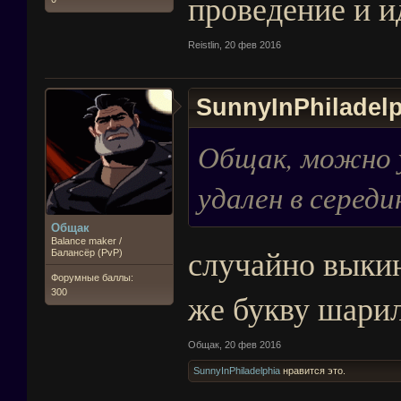
проведение и и
Reistlin
,
20 фев 2016
SunnyInPhiladelp
Общак, можно у
удален в серед
Общак
Balance maker /
случайно выкин
Балансёр (PvP)
Форумные баллы:
же букву шари
300
Общак
,
20 фев 2016
SunnyInPhiladelphia
нравится это.