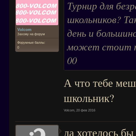
Турнир для без
школьников? Та
день и большин
Volcom
Захожу на форум
может стоит п
Форумные баллы:
0
00
А что тебе меш
школьник?
Volcom
,
20 фев 2016
да хотелось бы