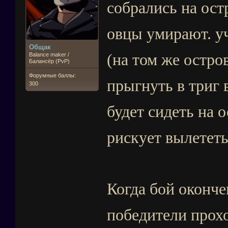
собрались на ост
овцы умирают. у
Общак
(на том же остров
Balance maker /
Балансёр (PvP)
Форумные баллы:
прыгнуть в триг 
300
будет сидеть на о
рискует вылететь
Когда бой оконче
победители прохо