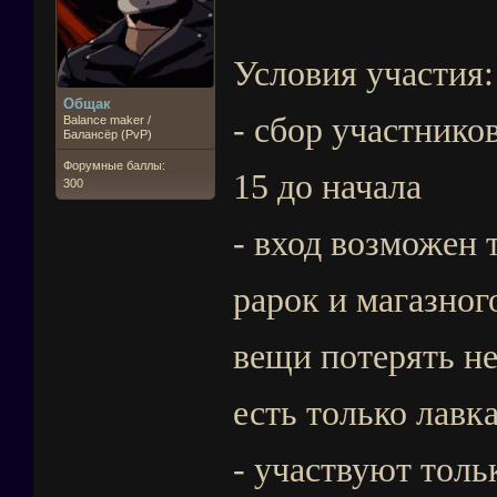
Условия участия:
Общак
- сбор участнико
Balance maker /
Балансёр (PvP)
Форумные баллы:
15 до начала
300
- вход возможен 
рарок и магазног
вещи потерять не
есть только лавк
- участвуют толь