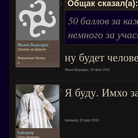
Общак сказал(а)
50 баллов за к
немного за учас
Жына Выродка
Захожу на форум
ну будет челове
Форумные баллы:
0
Жына Выродка
,
20 фев 2016
Я буду. Имхо з
habayeg
,
20 фев 2016
habayeg
Отец форума