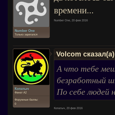
времени...
Number One
,
20 фев 2016
Number One
Только зарегался
Volcom сказал(а
А что тебе меш
безработный шк
По себе людей н
Копатыч
Фанат А2
Форумные баллы:
0
Копатыч
,
20 фев 2016