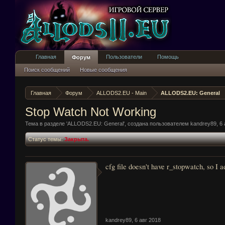
Главная
Пользователи
Помощь
Форум
Поиск сообщений
Новые сообщения
Главная
Форум
ALLODS2.EU - Main
ALLODS2.EU: General
Stop Watch Not Working
Тема в разделе '
ALLODS2.EU: General
', создана пользователем
kandrey89
,
6 
Статус темы:
Закрыта.
cfg file doesn't have r_stopwatch, so I a
kandrey89
,
6 авг 2018