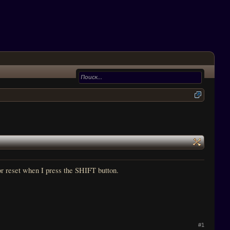
t or reset when I press the SHIFT button.
#1