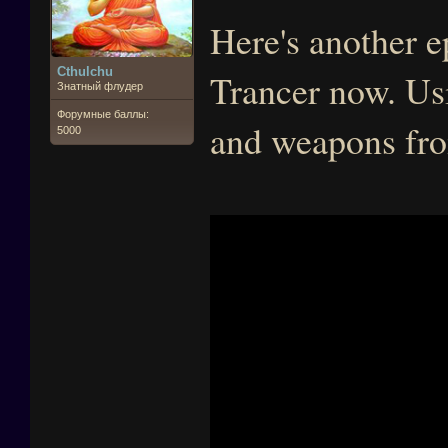
Here's another e
Cthulchu
Trancer now. Usi
Знатный флудер
Форумные баллы:
and weapons fro
5000