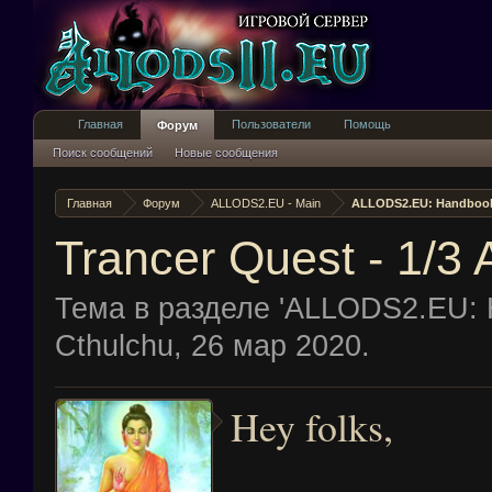
Главная
Пользователи
Помощь
Форум
Поиск сообщений
Новые сообщения
Главная
Форум
ALLODS2.EU - Main
ALLODS2.EU: Handboo
Trancer Quest - 1/3
Тема в разделе '
ALLODS2.EU: 
Cthulchu
,
26 мар 2020
.
Hey folks,