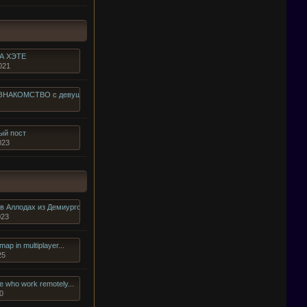
А ХЭТЕ
021
 ЗНАКОМСТВО с девушкой...
ый пост
023
в Аллодах из Демиургов
023
map in multiplayer...
25
e who work remotely...
0