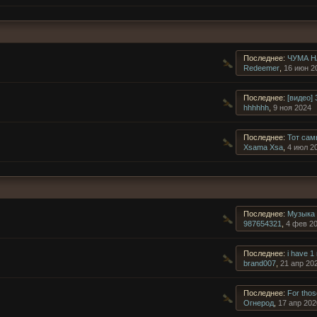
Последнее:
ЧУМА Н
Redeemer
,
16 июн 2
Последнее:
[видео]
hhhhhh
,
9 ноя 2024
Последнее:
Тот сам
Xsama Xsa
,
4 июл 2
Последнее:
Музыка 
987654321
,
4 фев 2
Последнее:
i have 1 
brand007
,
21 апр 20
Последнее:
For thos
Огнерод
,
17 апр 202