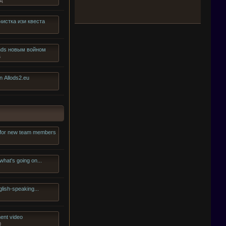
д
чистка изи квеста
lands новым войном
6
n Allods2.eu
 for new team members
what's going on...
glish-speaking...
ent video
0