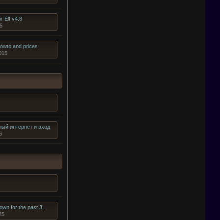
r Elf v4.8
5
howto and prices
015
ый интернет и вход
6
own for the past 3...
25