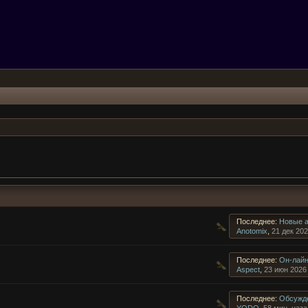
Последнее:
Новые а
Anotomix
,
21 дек 20
Последнее:
Он-лайн
Aspect
,
23 июн 2026
Последнее:
Обсужден