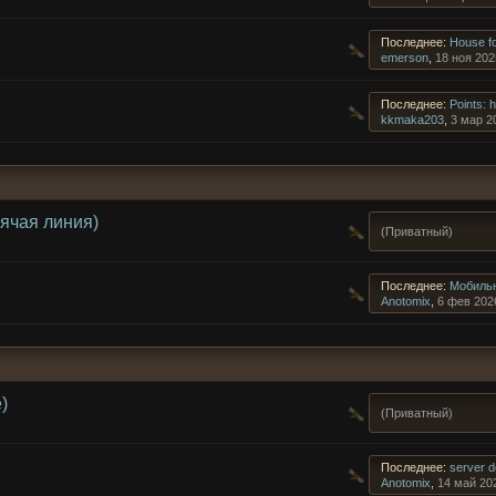
Последнее:
House fo
emerson
,
18 ноя 202
Последнее:
Points: 
kkmaka203
,
3 мар 2
ячая линия)
(Приватный)
Последнее:
Мобильн
Anotomix
,
6 фев 202
)
(Приватный)
Последнее:
server d
Anotomix
,
14 май 20