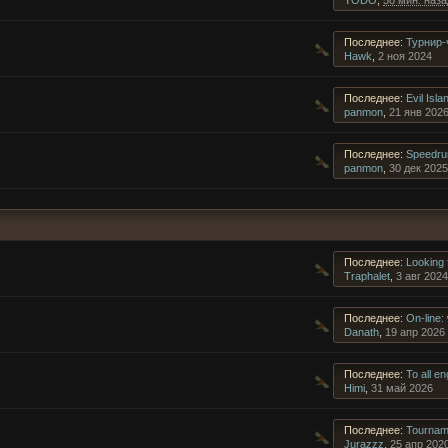
YODO
,
58 мин. наза
Последнее:
Турнир-
Hawk
,
2 ноя 2024
Последнее:
Evil Is
panmon
,
21 янв 202
Последнее:
Speedru
panmon
,
30 дек 2025
Последнее:
Looking
Traphalet
,
3 авг 2024
Последнее:
On-line: 
Danath
,
19 апр 2026
Последнее:
To all en
Himi
,
31 май 2026
Последнее:
Tournam
Jurazzz
,
25 апр 202